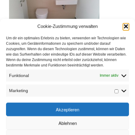
KONTAKT
GÄSTEBUCH
Cookie-Zustimmung verwalten
Um dir ein optimales Erlebnis zu bieten, verwenden wir Technologien wie
Cookies, um Geräteinformationen zu speichern und/oder darauf
zuzugreifen. Wenn du diesen Technologien zustimmst, können wir Daten
wie das Surfverhalten oder eindeutige IDs auf dieser Website verarbeiten.
Wenn du deine Zustimmung nicht erteilst oder zurückziehst, können
bestimmte Merkmale und Funktionen beeinträchtigt werden.
Funktional
Immer aktiv
Marketing
Marketin
René Dahnke
Kampgarten 2
16909 Wittstock/Dosse OT Freye
Akzeptieren
Tel.: 0162 - 6919496
E-Mail:
info@fliesen-dahnke.de
Ablehnen
DAS SAGEN UNSERE KUNDEN