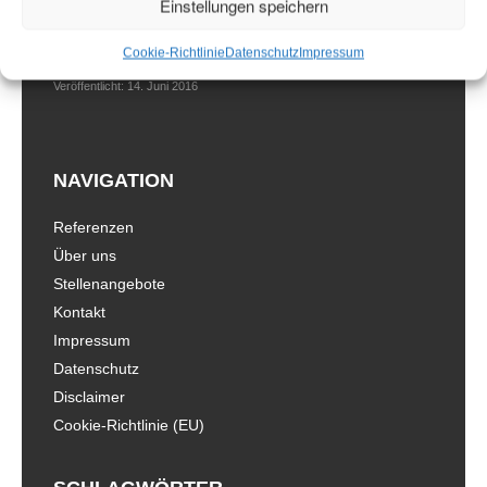
Einstellungen speichern
Kundenmeinungen
Cookie-Richtlinie
Datenschutz
Impressum
Veröffentlicht: 14. Juni 2016
NAVIGATION
Referenzen
Über uns
Stellenangebote
Kontakt
Impressum
Datenschutz
Disclaimer
Cookie-Richtlinie (EU)