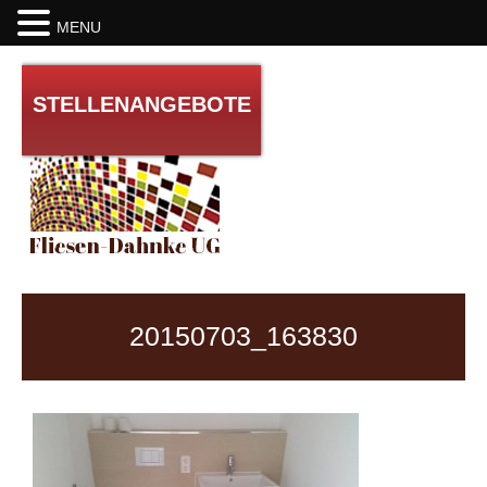
MENU
STELLENANGEBOTE
HOME
20150703_163830
REFERENZEN
ÜBER UNS
TÄTIGKEITEN
GALERIE