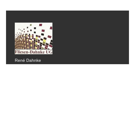
René Dahnke
Kampgarten 2
16909 Wittstock/Dosse OT Freye
Tel.: 0162 - 6919496
E-Mail:
info@fliesen-dahnke.de
DAS SAGEN UNSERE KUNDEN
Kundenmeinungen
Veröffentlicht: 14. Juni 2016