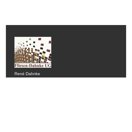
René Dahnke
Kampgarten 2
16909 Wittstock/Dosse OT Freye
Tel.: 0162 - 6919496
E-Mail:
info@fliesen-dahnke.de
DAS SAGEN UNSERE KUNDEN
Kundenmeinungen