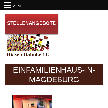
MENU
STELLENANGEBOTE
HOME
EINFAMILIENHAUS-IN-
REFERENZEN
MAGDEBURG
ÜBER UNS
TÄTIGKEITEN
GALERIE